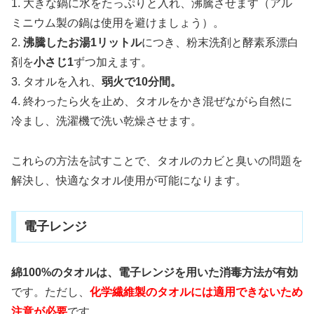
1. 大きな鍋に水をたっぷりと入れ、沸騰させます（アル
ミニウム製の鍋は使用を避けましょう）。
2.
沸騰したお湯1リットル
につき、粉末洗剤と酵素系漂白
剤を
小さじ1
ずつ加えます。
3. タオルを入れ、
弱火で10分間。
4. 終わったら火を止め、タオルをかき混ぜながら自然に
冷まし、洗濯機で洗い乾燥させます。
これらの方法を試すことで、タオルのカビと臭いの問題を
解決し、快適なタオル使用が可能になります。
電子レンジ
綿100%のタオルは、電子レンジを用いた消毒方法が有効
です。ただし、
化学繊維製のタオルには適用できないため
注意が必要
です。