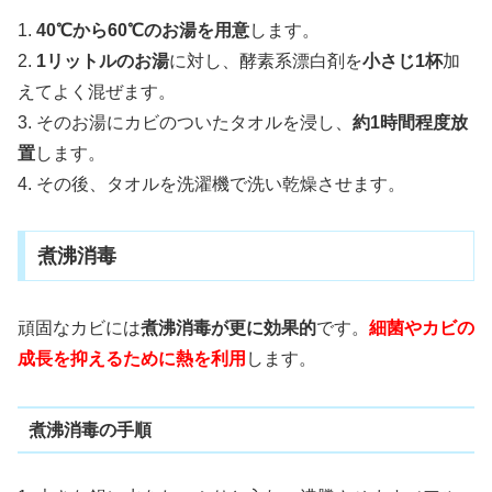
1.
40℃から60℃のお湯を用意
します。
2.
1リットルのお湯
に対し、酵素系漂白剤を
小さじ1杯
加
えてよく混ぜます。
3. そのお湯にカビのついたタオルを浸し、
約1時間程度放
置
します。
4. その後、タオルを洗濯機で洗い乾燥させます。
煮沸消毒
頑固なカビには
煮沸消毒が更に効果的
です。
細菌やカビの
成長を抑えるために熱を利用
します。
煮沸消毒の手順