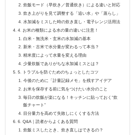
炊飯モード（早炊き／普通炊き）による違いと対応
炊き上がりを見て調整する「追い水」や「蒸らし」
水加減をミスした時の炊き直し・電子レンジ活用法
4. お米の種類による水の量の違いに注意！
白米・無洗米・玄米の水加減の基本
新米・古米で水分量が変わるって本当？
精米度によって水量を変える理由
少量炊飯でありがちな水加減ミスとは？
5. トラブルを防ぐためのちょっとしたコツ
今後のために「計量記録メモ」を残すアイデア
お米を保存する前に気をつけたい水分のこと
毎日の炊飯が楽になる！キッチンに貼っておく“炊
飯チャート”
目分量力を高めて失敗しにくくする方法
6. Q&A｜読者からよくある質問
炊飯ミスしたとき、炊き直しはできるの？