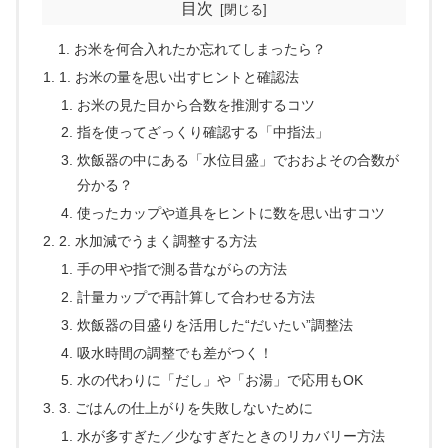
目次
お米を何合入れたか忘れてしまったら？
1. お米の量を思い出すヒントと確認法
お米の見た目から合数を推測するコツ
指を使ってざっくり確認する「中指法」
炊飯器の中にある「水位目盛」でおおよその合数が
分かる？
使ったカップや道具をヒントに数を思い出すコツ
2. 水加減でうまく調整する方法
手の甲や指で測る昔ながらの方法
計量カップで再計算して合わせる方法
炊飯器の目盛りを活用した“だいたい”調整法
吸水時間の調整でも差がつく！
水の代わりに「だし」や「お湯」で応用もOK
3. ごはんの仕上がりを失敗しないために
水が多すぎた／少なすぎたときのリカバリー方法